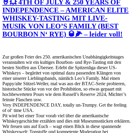
🤘💥 4TH OF JULY & 250 YEARS OF
INDEPENDENCE – AMERICAN ELITE
WHISKEY-TASTING MIT LIVE-
MUSIK VON LEO’S FAMILY (BEST
BOURBON N‘ RYE) 🥃🌽 – leider voll!
Zur großen Feier des 250. amerikanischen Unabhängigkeitstages
veranstalten wir ein kultiges Bourbon- und Rye-Tasting mit den
besten Stoffen aus Übersee. Erlebt die Spitzenliga dieser US-
Whiskeys – begleitet von optimal dazu passenden Klängen von
einer unserer Lieblingsbands, nämlich Leo’s Family. Mal einen
Pappy/alte Stitzel-Weller, mal was aus der BTAC-Serie probieren,
historische Stücke von vor der Prohibition, so etwas gepaart mit
hochbewerteten Pours wie dem Russell’s Reserve 2024, Michter’s
feinste Flaschen usw.
Very INDEPENDENCE DAY, totally un-Trumpy. Get the feeling
of ol‘ time USA.
Pit wird bei einer Tour vorab viel über die amerikanische
Whiskeygeschichte erzählen und dies mit Museumsstücken erklären.
Wir freuen uns auf Euch – wagt einen Blick in diese spannende
Whiskeywelt: Topstoffe und kompetente Moderation bei