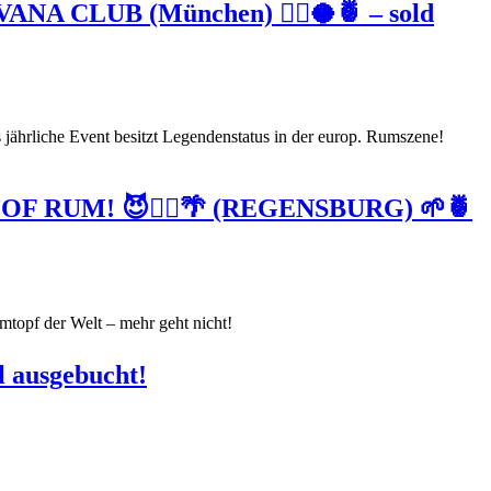
 CLUB (München) 🏴‍☠️🥥🍍 – sold
ährliche Event besitzt Legendenstatus in der europ. Rumszene!
 RUM! 😈🏴‍☠️🌴 (REGENSBURG) 🌱🍍
topf der Welt – mehr geht nicht!
 ausgebucht!