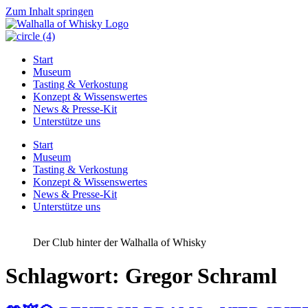
Zum Inhalt springen
Start
Museum
Tasting & Verkostung
Konzept & Wissenswertes
News & Presse-Kit
Unterstütze uns
Start
Museum
Tasting & Verkostung
Konzept & Wissenswertes
News & Presse-Kit
Unterstütze uns
Der Club hinter der Walhalla of Whisky
Schlagwort:
Gregor Schraml