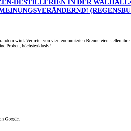
TZEN-DESTILLERIEN IN DER WALHALL
INUNGSVERÄNDERND! (REGENSBURG) 🌾
erändern wird: Vertreter von vier renommierten Brennereien stellen ih
ine Proben, höchstexklusiv!
von Google.