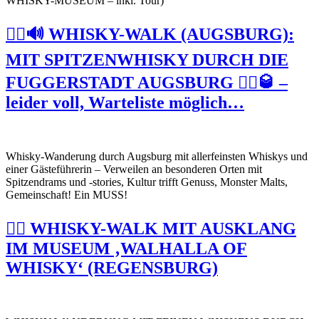
WHISKY-MUSEUM – inkl. Tour)
🚶‍♀️🔊 WHISKY-WALK (AUGSBURG):
MIT SPITZENWHISKY DURCH DIE
FUGGERSTADT AUGSBURG 🚶‍♂️🥃 –
leider voll, Warteliste möglich…
Whisky-Wanderung durch Augsburg mit allerfeinsten Whiskys und
einer Gästeführerin – Verweilen an besonderen Orten mit
Spitzendrams und -stories, Kultur trifft Genuss, Monster Malts,
Gemeinschaft! Ein MUSS!
🚶‍♂️ WHISKY-WALK MIT AUSKLANG
IM MUSEUM ‚WALHALLA OF
WHISKY‘ (REGENSBURG)