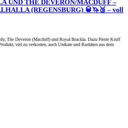
LA UND THE DEVERON/MACDUFF –
ALLA (REGENSBURG) 🥃🦄🥉 – voll
ldy, The Deveron (Macduff) und Royal Brackla. Dazu Pierre Kruff
rodukt, viel zu verkosten, auch Unikate und Raritäten aus dem