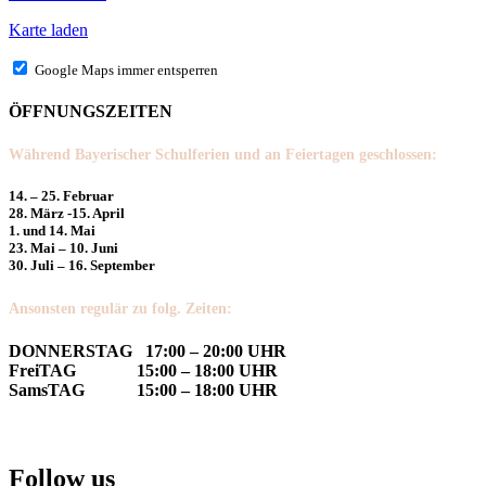
Karte laden
Google Maps immer entsperren
ÖFFNUNGSZEITEN
Während Bayerischer Schulferien und an Feiertagen geschlossen:
14. – 25. Februar
28. März -15. April
1. und 14. Mai
23. Mai – 10. Juni
30. Juli – 16. September
Ansonsten regulär zu folg. Zeiten:
DONNERSTAG 17:00 – 20:00 UHR
FreiTAG 15:00 – 18:00 UHR
SamsTAG 15:00 – 18:00 UHR
Follow us