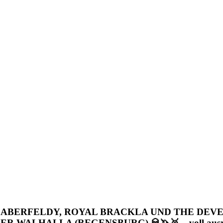
E, ABERFELDY, ROYAL BRACKLA UND THE DE
ALHALLA (REGENSBURG) 🥃🦄🥉 – voll ausres