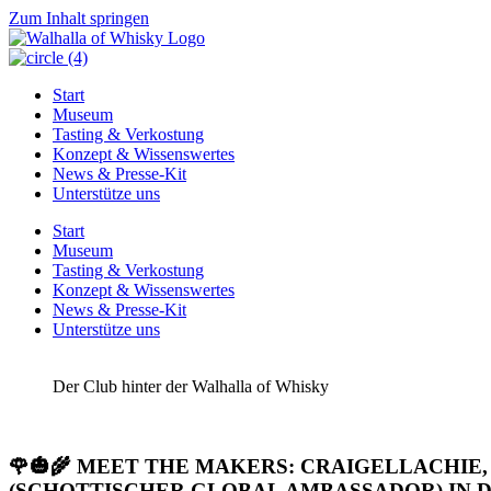
Zum Inhalt springen
Start
Museum
Tasting & Verkostung
Konzept & Wissenswertes
News & Presse-Kit
Unterstütze uns
Start
Museum
Tasting & Verkostung
Konzept & Wissenswertes
News & Presse-Kit
Unterstütze uns
Der Club hinter der Walhalla of Whisky
🌹🎃🌾 MEET THE MAKERS: CRAIGELLACHI
(SCHOTTISCHER GLOBAL AMBASSADOR) IN DER W