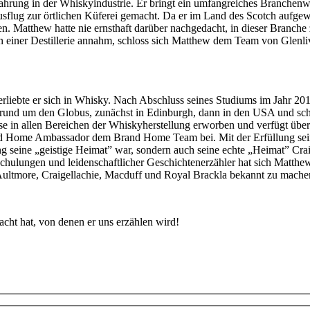
hrung in der Whiskyindustrie. Er bringt ein umfangreiches Branchenwis
usflug zur örtlichen Küferei gemacht. Da er im Land des Scotch aufgew
n. Matthew hatte nie ernsthaft darüber nachgedacht, in dieser Branche 
n einer Destillerie annahm, schloss sich Matthew dem Team von Glenliv
 verliebte er sich in Whisky. Nach Abschluss seines Studiums im Jahr
n rund um den Globus, zunächst in Edinburgh, dann in den USA und schl
 in allen Bereichen der Whiskyherstellung erworben und verfügt über 
and Home Ambassador dem Brand Home Team bei. Mit der Erfüllung sein
ang seine „geistige Heimat” war, sondern auch seine echte „Heimat” Cr
Schulungen und leidenschaftlicher Geschichtenerzähler hat sich Matthe
 Aultmore, Craigellachie, Macduff und Royal Brackla bekannt zu mache
acht hat, von denen er uns erzählen wird!