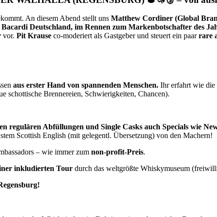
kommt. An diesem Abend stellt uns
Matthew Cordiner (Global Brand
r Bacardi Deutschland, im Rennen zum Markenbotschafter des Jah
r
vor.
Pit Krause
co-moderiert als Gastgeber und steuert ein paar
rare a
issen
aus erster Hand von spannenden Menschen.
Ihr erfahrt wie die
ue schottische Brennereien, Schwierigkeiten, Chancen).
len regulären Abfüllungen und Single Casks auch Specials wie Ne
nstem Scottish English (mit gelegentl. Übersetzung) von den Machern!
mbassadors – wie immer zum
non-profit-Preis
.
iner inkludierten Tour
durch das weltgrößte Whiskymuseum (freiwilli
 Regensburg!