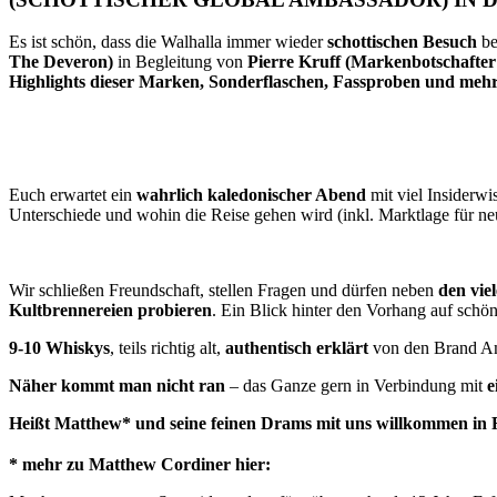
Es ist schön, dass die Walhalla immer wieder
schottischen Besuch
be
The Deveron)
in Begleitung von
Pierre Kruff (Markenbotschafte
Highlights dieser Marken, Sonderflaschen, Fassproben und meh
Euch erwartet ein
wahrlich kaledonischer Abend
mit viel Insiderw
Unterschiede und wohin die Reise gehen wird (inkl. Marktlage für ne
Wir schließen Freundschaft, stellen Fragen und dürfen neben
den vie
Kultbrennereien probieren
. Ein Blick hinter den Vorhang auf schö
9-10 Whiskys
, teils richtig alt,
authentisch erklärt
von den Brand A
Näher kommt man nicht ran
– das Ganze gern in Verbindung mit
e
Heißt Matthew* und seine feinen Drams mit uns willkommen in
* mehr zu Matthew Cordiner hier: