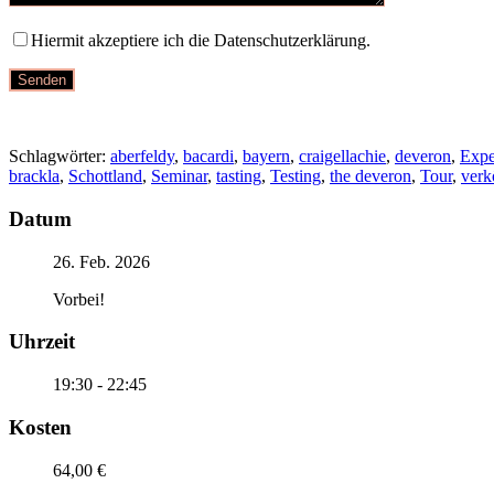
Hiermit akzeptiere ich die Datenschutzerklärung.
Schlagwörter:
aberfeldy
,
bacardi
,
bayern
,
craigellachie
,
deveron
,
Expe
brackla
,
Schottland
,
Seminar
,
tasting
,
Testing
,
the deveron
,
Tour
,
verk
Datum
26. Feb. 2026
Vorbei!
Uhrzeit
19:30 - 22:45
Kosten
64,00 €