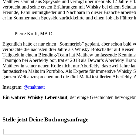
Matthew stammt aus Speyside und verfügt über mehr als 12 Jahre Erfa
verbracht und seine ersten Erfahrungen mit Whisky bei einem Schula
Freunde, Familienmitglieder und Nachbarn in dieser Branche arbeitete
er im Sommer nach Speyside zurückkehrte und einen Job als Führer i
Pierre Kruff, MB D.
Eigentlich hatte er nur einen „Sommerjob” geplant, aber schon bald
verbrachte die nächsten drei Jahre als Whisky-Botschafter auf Reise
Tätigkeit in einem Blending-Team hat Matthew umfassende Kenntnisse
Traumjob bei Aberfeldy bot, trat er 2018 als Dewar’s Aberfeldy Br
Matthew in seiner neuen Rolle nicht nur Aberfeldy, das zwei Jahre l
fantastischen Malts im Portfolio. Als Experte für immersive Whisky-
ganzen Welt anzusprechen und die fünf Malt-Destillerien Aberfeldy,
Instagram:
@maltmatt
Ein wahrer Whisky-Lebenslauf
, der einige Geschichten hervorgebr
Stelle jetzt Deine Buchungsanfrage