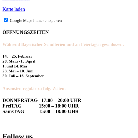
Karte laden
Google Maps immer entsperren
ÖFFNUNGSZEITEN
Während Bayerischer Schulferien und an Feiertagen geschlossen:
14. – 25. Februar
28. März -15. April
1. und 14. Mai
23. Mai – 10. Juni
30. Juli – 16. September
Ansonsten regulär zu folg. Zeiten:
DONNERSTAG 17:00 – 20:00 UHR
FreiTAG 15:00 – 18:00 UHR
SamsTAG 15:00 – 18:00 UHR
Follow us