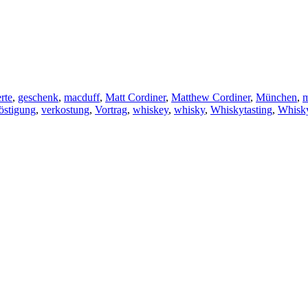
rte
,
geschenk
,
macduff
,
Matt Cordiner
,
Matthew Cordiner
,
München
,
östigung
,
verkostung
,
Vortrag
,
whiskey
,
whisky
,
Whiskytasting
,
Whisk