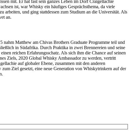
sen mit. Er hat fast sein ganzes Leben im Dorf Craigellachie
achsen ist, war Whisky ein häufiges Gesprächsthema, da viele
zu arbeiten, und ging stattdessen zum Studium an die Universität. Als
et an.
 2015 nahm Matthew am Chivas Brothers Graduate Programme teil und
ießlich in Südafrika. Durch Praktika in zwei Brennereien und seine
einen reichen Erfahrungsschatz. Als sich ihm die Chance auf seinen
es Ziels, 2020 Global Whisky Ambassador zu werden, vertritt
aigellachie auf globaler Ebene, zusammen mit den anderen
w zum Ziel gesetzt, eine neue Generation von Whiskytrinkern auf der
n.