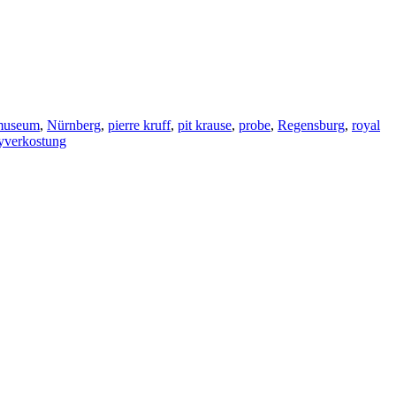
museum
,
Nürnberg
,
pierre kruff
,
pit krause
,
probe
,
Regensburg
,
royal
yverkostung