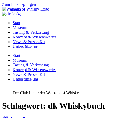
Zum Inhalt springen
Start
Museum
Tasting & Verkostung
Konzept & Wissenswertes
News & Presse-Kit
Unterstütze uns
Start
Museum
Tasting & Verkostung
Konzept & Wissenswertes
News & Presse-Kit
Unterstütze uns
Der Club hinter der Walhalla of Whisky
Schlagwort:
dk Whiskybuch