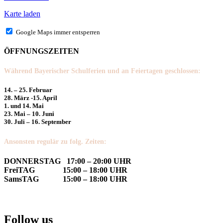
Karte laden
Google Maps immer entsperren
ÖFFNUNGSZEITEN
Während Bayerischer Schulferien und an Feiertagen geschlossen:
14. – 25. Februar
28. März -15. April
1. und 14. Mai
23. Mai – 10. Juni
30. Juli – 16. September
Ansonsten regulär zu folg. Zeiten:
DONNERSTAG 17:00 – 20:00 UHR
FreiTAG 15:00 – 18:00 UHR
SamsTAG 15:00 – 18:00 UHR
Follow us