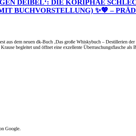
ÜRGEN DEIBEL‘: DIE KORIPHÄE SCHL
(MIT BUCHVORSTELLUNG) ✨💖 – PRÄ
est aus dem neuen dk-Buch ‚Das große Whiskybuch – Destillerien der W
rause begleitet und öffnet eine exzellente Überraschungsflasche als B
von Google.