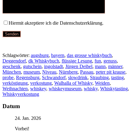
Hiermit akzeptiere ich die Datenschutzerklärung.
Schlagwörter:
augsburg
,
bayern
,
das grosse whiskybuch
,
Deggendorf
,
dk Whiskybuch
,
flüssige Lesung
,
fun
,
genuss
,
geschenk
,
gutschein
,
ingolstadt
,
Jürgen Deibel
,
mann
,
männer
,
München
,
museum
,
Niveau
,
Nürnberg
,
Passau
,
peter pit krause
,
probe
,
Regensburg
,
Schwandorf
,
slowdrink
,
Straubing
,
tasting
,
verköstigung
,
verkostung
,
Walhalla of Whisky
,
Weiden
,
Weihnachten
,
whiskey
,
whiskeymuseum
,
whisky
,
Whiskytasting
,
Whiskyverkostung
Datum
24. Jan. 2026
Vorbei!