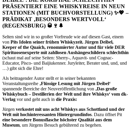
PRÄSENTIERT EINE WHISKYREISE IN NEUN
STATIONEN (MIT BUCHVORSTELLUNG) ✨💖 –
PRÄDIKAT ‚BESONDERS WERTVOLL‘
(REGENSBURG) 🥃🍷🌲
Selten sind wir in so großer Vorfreude wie auf diesen Gast, einem
von
Pits Idolen seiner frühen Whiskyzeit. Jürgen Deibel,
Keeper of the Quaich, renommierter Autor und für viele DER
Spirituosenexperte mit zahllosen Aushängeschildern schlechthin
(schaut mal auf seine Seiten: Sherry-, Aquavit- und Cognac-
Educator, Pisco- und Baijiukenner. Juryleiter, Berater und, und, und
…) gibt sich die Ehre!
Als beitragender Autor stellt er in seiner bekannten
Veranstaltungsreihe
‚Flüssige Lesung mit Jürgen Deibel‘
spannende Bereiche der Neuveröffentlichung von
‚Das große
Whiskybuch – Destillerien der Welt und ihre Whiskys‘ vom dk-
Verlag
vor und geht auch in
die Praxis:
Jürgen
verkostet mit uns acht Whiskys aus Schottland und der
Welt mit hochinteressanten Hintergrundinfos
. Dazu öffnet Pit
eine besondere Bonusflasche höchster Qualität aus dem
Museum
, um Jürgens Besuch gebührend zu begehen.