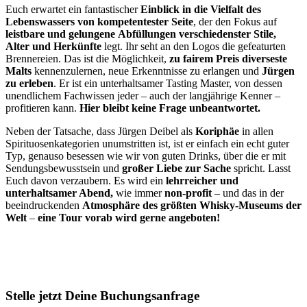
Euch erwartet ein fantastischer
Einblick in die Vielfalt des
Lebenswassers von kompetentester Seite
, der den Fokus auf
leistbare und gelungene
Abfüllungen verschiedenster Stile,
Alter und Herkünfte
legt. Ihr seht an den Logos die gefeaturten
Brennereien. Das ist die Möglichkeit,
zu fairem Preis diverseste
Malts
kennenzulernen, neue Erkenntnisse zu erlangen und
Jürgen
zu erleben
. Er ist ein unterhaltsamer Tasting Master, von dessen
unendlichem Fachwissen jeder – auch der langjährige Kenner –
profitieren kann.
Hier bleibt keine Frage unbeantwortet.
Neben der Tatsache, dass Jürgen Deibel als
Koriphäe
in allen
Spirituosenkategorien unumstritten ist, ist er einfach ein echt guter
Typ, genauso besessen wie wir von guten Drinks, über die er mit
Sendungsbewusstsein und
großer Liebe zur Sache
spricht. Lasst
Euch davon verzaubern. Es wird ein
lehrreicher und
unterhaltsamer Abend,
wie immer
non-profit
– und das in der
beeindruckenden
Atmosphäre des größten Whisky-Museums der
Welt
–
eine Tour vorab wird gerne angeboten!
Stelle jetzt Deine Buchungsanfrage