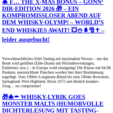
🎄 F… THE X-MAS BONUS – GÖNN‘
DIR-EDITION 2026 🎁 – EIN
KOMPROMISSLOSER ABEND AUF
DEM WHISKY-OLYMP! – WORLD’S
END WHISKIES AWAIT! 💥⛄🌲🎅✝ –
leider ausgebucht!
Vorweihnachtliches Edel-Tasting auf maximalem Niveau – nur das
Beste wird geöffnet (Elite-Drams mit Höchstbewertungen,
Einhörner, usw.) – in Europa wohl einzigartig! Die Klasse mit 94-98
Punkten, unerreichbare Flaschen werden hier ihrer Bestimmung
zugefügt. Vom 1900er Longmorn-Blend bis zum 1964er Bowmore,
Springbank West Highland, Brora 1072 und ähnlich krankes
Zeug… no compromise!
🎁🎄✒ WHISKY-LYRIK GOES
MONSTER MALTS (HUMORVOLLE
DICHTERLESUNG MIT TASTING-