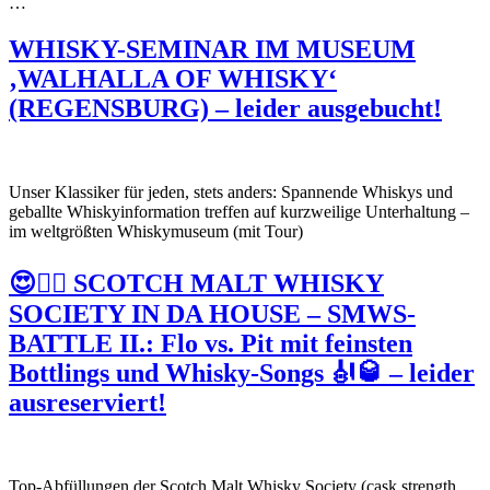
…
WHISKY-SEMINAR IM MUSEUM
‚WALHALLA OF WHISKY‘
(REGENSBURG) – leider ausgebucht!
Unser Klassiker für jeden, stets anders: Spannende Whiskys und
geballte Whiskyinformation treffen auf kurzweilige Unterhaltung –
im weltgrößten Whiskymuseum (mit Tour)
😍🏴‍☠️ SCOTCH MALT WHISKY
SOCIETY IN DA HOUSE – SMWS-
BATTLE II.: Flo vs. Pit mit feinsten
Bottlings und Whisky-Songs 🎻🥃 – leider
ausreserviert!
Top-Abfüllungen der Scotch Malt Whisky Society (cask strength,