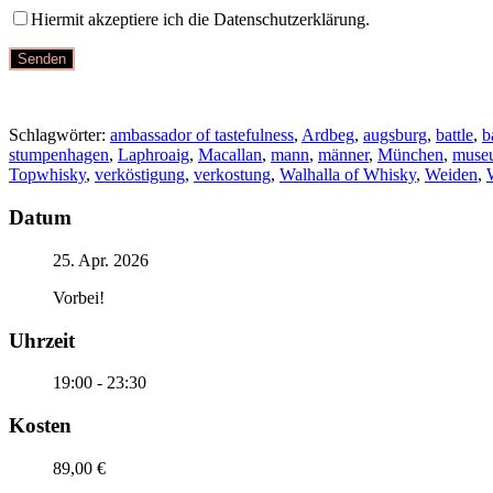
Hiermit akzeptiere ich die Datenschutzerklärung.
Schlagwörter:
ambassador of tastefulness
,
Ardbeg
,
augsburg
,
battle
,
b
stumpenhagen
,
Laphroaig
,
Macallan
,
mann
,
männer
,
München
,
muse
Topwhisky
,
verköstigung
,
verkostung
,
Walhalla of Whisky
,
Weiden
,
Datum
25. Apr. 2026
Vorbei!
Uhrzeit
19:00 - 23:30
Kosten
89,00 €