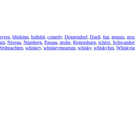
ayern
,
blödsinn
,
bullshit
,
comedy
,
Deggendorf
,
Duell
,
fun
,
genuss
,
ges
um
,
Niveau
,
Nürnberg
,
Passau
,
probe
,
Regensburg
,
scherz
,
Schwandor
Weihnachten
,
whiskey
,
whiskeymuseum
,
whisky
,
whiskyfun
,
Whiskyta