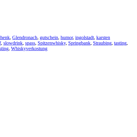
chenk
,
Glendronach
,
gutschein
,
humor
,
ingolstadt
,
karsten
f
,
slowdrink
,
spass
,
Spitzenwhisky
,
Springbank
,
Straubing
,
tasting
,
sting
,
Whiskyverkostung