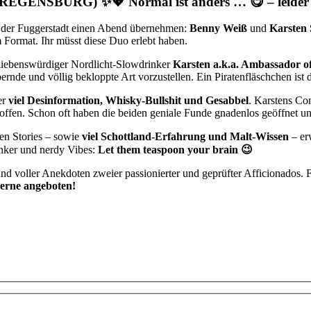
URG) ✨💖 Normal ist anders … 😋 – leider voll
us der Fuggerstadt einen Abend übernehmen:
Benny Weiß
und
Karsten
m Format. Ihr müsst diese Duo erlebt haben.
liebenswürdiger Nordlicht-Slowdrinker
Karsten a.k.a. Ambassador of
rnde und völlig bekloppte Art vorzustellen. Ein Piratenfläschchen ist 
er
viel Desinformation, Whisky-Bullshit und Gesabbel
. Karstens Co
offen. Schon oft haben die beiden geniale Funde gnadenlos geöffnet un
en Stories – sowie
viel Schottland-Erfahrung und Malt-Wissen
– er
inker und nerdy Vibes:
Let them teaspoon your brain 😉
und voller Anekdoten zweier passionierter und geprüfter Afficionados.
gerne angeboten!