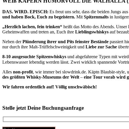
WEIß KAPERN HUMORVOLL DIE WALHALLA (REGENSB
DAS. WIRD. EPISCH:
Es freut uns sehr, dass die beiden Jungs a
und haben Bock, Euch zu begeistern.
Mit
Spitzenmalts
in lustige
„Herzlich lachen, fein trinken“
heißt das Motto des Abends. Unser 
Geheimwaffen und treten an, Euch ihre
Lieblingswhiskys
auf bezaube
Neben der
Plünderung ihrer und Pits feinster Bestände
passiert hi
nur durch ihre Malt-Trüffelschweinigkeit und
Liebe zur Sache
übertr
8-10 ausgesuchte Spitzenwhiskys
und abgefahrene Typen mit weird
Lebenswasser lebendig werden lässt. Zwei wirklich spannende Vortr
Alles
non-profit
, wie immer bei slowdrink.de. Käptn Blaubär-style, 
des größten Whisky-Museums der Welt
–
eine Tour vorab wird 
Wir fahren ordentlich auf! Völlig unschwäbisch!
Stelle jetzt Deine Buchungsanfrage