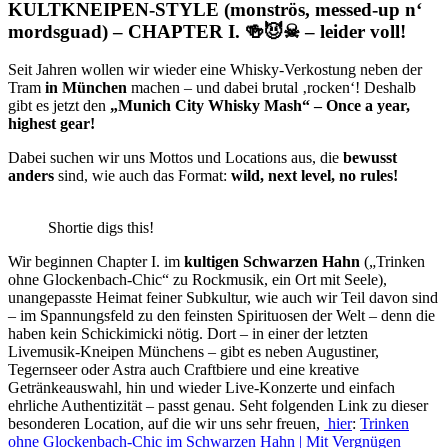
KULTKNEIPEN-STYLE (monströs, messed-up n‘
mordsguad) – CHAPTER I. 🍻😈☠ – leider voll!
Seit Jahren wollen wir wieder eine Whisky-Verkostung neben der
Tram
in München
machen – und dabei brutal ‚rocken‘! Deshalb
gibt es jetzt den
„Munich City Whisky Mash“ – Once a year,
highest gear!
Dabei suchen wir uns Mottos und Locations aus, die
bewusst
anders
sind, wie auch das Format:
wild, next level, no rules!
Shortie digs this!
Wir beginnen Chapter I. im
kultigen Schwarzen Hahn
(„Trinken
ohne Glockenbach-Chic“ zu Rockmusik, ein Ort mit Seele),
unangepasste Heimat feiner Subkultur, wie auch wir Teil davon sind
– im Spannungsfeld zu den feinsten Spirituosen der Welt – denn die
haben kein Schickimicki nötig. Dort – in einer der letzten
Livemusik-Kneipen Münchens – gibt es neben Augustiner,
Tegernseer oder Astra auch Craftbiere und eine kreative
Getränkeauswahl, hin und wieder Live-Konzerte und einfach
ehrliche Authentizität – passt genau. Seht folgenden Link zu dieser
besonderen Location, auf die wir uns sehr freuen,
hier
:
Trinken
ohne Glockenbach-Chic im Schwarzen Hahn | Mit Vergnügen