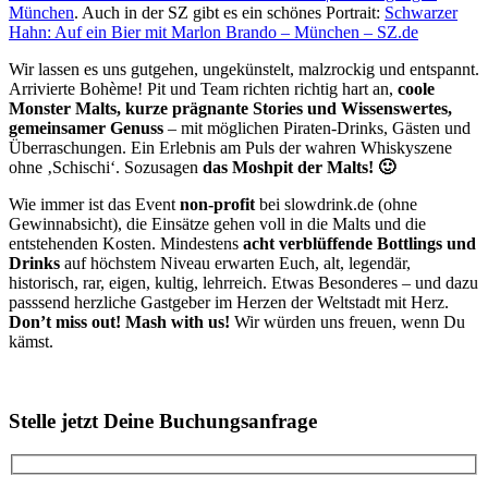
München
. Auch in der SZ gibt es ein schönes Portrait:
Schwarzer
Hahn: Auf ein Bier mit Marlon Brando – München – SZ.de
Wir lassen es uns gutgehen, ungekünstelt, malzrockig und entspannt.
Arrivierte Bohème! Pit und Team richten richtig hart an,
coole
Monster Malts, kurze prägnante Stories und Wissenswertes,
gemeinsamer Genuss
– mit möglichen Piraten-Drinks, Gästen und
Überraschungen. Ein Erlebnis am Puls der wahren Whiskyszene
ohne ‚Schischi‘. Sozusagen
das Moshpit der Malts! 🙂
Wie immer ist das Event
non-profit
bei slowdrink.de (ohne
Gewinnabsicht), die Einsätze gehen voll in die Malts und die
entstehenden Kosten. Mindestens
acht verblüffende Bottlings und
Drinks
auf höchstem Niveau erwarten Euch, alt, legendär,
historisch, rar, eigen, kultig, lehrreich. Etwas Besonderes – und dazu
passsend herzliche Gastgeber im Herzen der Weltstadt mit Herz.
Don’t miss out! Mash with us!
Wir würden uns freuen, wenn Du
kämst.
Stelle jetzt Deine Buchungsanfrage