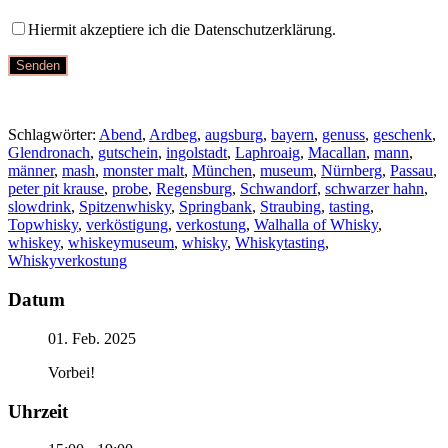
Hiermit akzeptiere ich die Datenschutzerklärung.
Schlagwörter:
Abend
,
Ardbeg
,
augsburg
,
bayern
,
genuss
,
geschenk
,
Glendronach
,
gutschein
,
ingolstadt
,
Laphroaig
,
Macallan
,
mann
,
männer
,
mash
,
monster malt
,
München
,
museum
,
Nürnberg
,
Passau
,
peter pit krause
,
probe
,
Regensburg
,
Schwandorf
,
schwarzer hahn
,
slowdrink
,
Spitzenwhisky
,
Springbank
,
Straubing
,
tasting
,
Topwhisky
,
verköstigung
,
verkostung
,
Walhalla of Whisky
,
whiskey
,
whiskeymuseum
,
whisky
,
Whiskytasting
,
Whiskyverkostung
Datum
01. Feb. 2025
Vorbei!
Uhrzeit