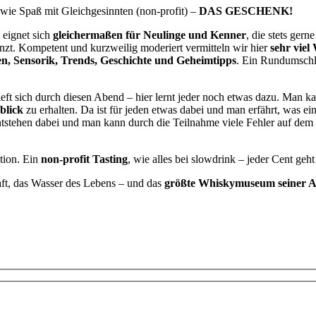
wie Spaß mit Gleichgesinnten (non-profit) –
DAS GESCHENK!
 eignet sich
gleichermaßen für Neulinge und Kenner
, die stets ger
zt. Kompetent und kurzweilig moderiert vermitteln wir hier
sehr viel
gen, Sensorik, Trends, Geschichte und Geheimtipps
. Ein Rundumschla
eft sich durch diesen Abend – hier lernt jeder noch etwas dazu. Man k
blick
zu erhalten. Da ist für jeden etwas dabei und man erfährt, was e
entstehen dabei und man kann durch die Teilnahme viele Fehler auf 
tion. Ein
non-profit Tasting
, wie alles bei slowdrink – jeder Cent geh
ft, das Wasser des Lebens – und das
größte Whiskymuseum seiner Art