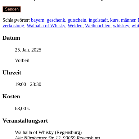
Schlagwörter:
bayern
,
geschenk
,
gutschein
,
ingolstadt
,
kurs
,
männer
,
verkostung
,
Walhalla of Whisky
,
Weiden
,
Weihnachten
,
whiskey
,
whi
Datum
25. Jan. 2025
Vorbei!
Uhrzeit
19:00 - 23:30
Kosten
68,00 €
Veranstaltungsort
Walhalla of Whisky (Regensburg)
Alte Nürnberger Str. 12, 93059 Regensburg