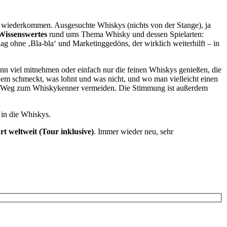
ne wiederkommen. Ausgesuchte Whiskys (nichts von der Stange), ja
 Wissenswertes
rund ums Thema Whisky und dessen Spielarten:
g ohne ‚Bla-bla‘ und Marketinggedöns, der wirklich weiterhilft – in
ann viel mitnehmen oder einfach nur die feinen Whiskys genießen, die
inem schmeckt, was lohnt und was nicht, und wo man vielleicht einen
dem Weg zum Whiskykenner vermeiden. Die Stimmung ist außerdem
t in die Whiskys.
 weltweit (Tour inklusive)
. Immer wieder neu, sehr